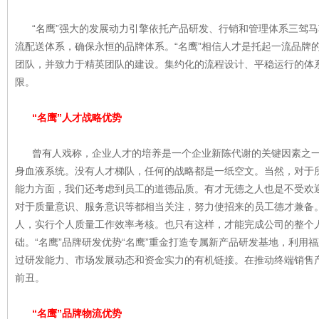
“名鹰”强大的发展动力引擎依托产品研发、行销和管理体系三驾马
流配送体系，确保永恒的品牌体系。“名鹰”相信人才是托起一流品牌
团队，并致力于精英团队的建设。集约化的流程设计、平稳运行的体系
限。
“名鹰”人才战略优势
曾有人戏称，企业人才的培养是一个企业新陈代谢的关键因素之一
身血液系统。没有人才梯队，任何的战略都是一纸空文。当然，对于
能力方面，我们还考虑到员工的道德品质。有才无德之人也是不受欢
对于质量意识、服务意识等都相当关注，努力使招来的员工德才兼备
人，实行个人质量工作效率考核。也只有这样，才能完成公司的整个
础。“名鹰”品牌研发优势“名鹰”重金打造专属新产品研发基地，利用
过研发能力、市场发展动态和资金实力的有机链接。在推动终端销售
前丑。
“名鹰”品牌物流优势