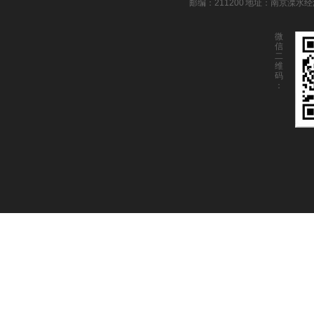
邮编：211200 地址：南京溧水
微
信
二
维
码
：