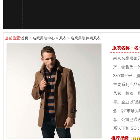
当前位置:
首页
»
名鹰男装中心
»
风衣
»
名鹰男装休闲风衣
服装名称：名
南京名鹰服饰
产、销售为一
38000平米
主要系列产品
风衣、棉衣、
等。企业以“品
念，以“市场为
念。公司已通过I
系认证和ISO：
推荐星级：